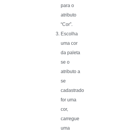
para o
atributo
“Cor”.
Escolha
uma cor
da paleta
se o
atributo a
se
cadastrado
for uma
cor,
carregue
uma