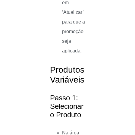
em
‘Atualizar’
para que a
promoção
seja
aplicada.
Produtos
Variáveis
Passo 1:
Selecionar
o Produto
Na área