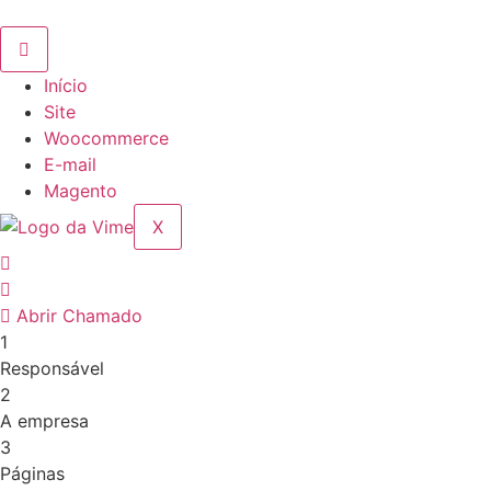
Ir
para
o
Início
conteúdo
Site
Woocommerce
E-mail
Magento
X
Abrir Chamado
1
Responsável
2
A empresa
3
Páginas